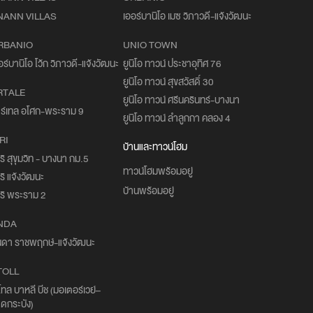
NANN VILLAS
เออร์บานิโอ เมซ วิภาวดี-แจ้งวัฒนะ
RBANIO
UNIO TOWN
อร์บานิโอ โว้ก วิภาวดี-แจ้งวัฒนะ
ยูนิโอ ทาวน์ ประชาอุทิศ 76
ยูนิโอ ทาวน์ สุขสวัสดิ์ 30
RTALE
ยูนิโอ ทาวน์ ศรีนครินทร์-บางนา
ร์เทล อโศก-พระราม 9
ยูนิโอ ทาวน์ ลำลูกกา คลอง 4
RI
บ้านและทาวน์โฮม
ริ สุขุมวิท - บางนา กม.5
ทาวน์โฮมพร้อมอยู่
ริ แจ้งวัฒนะ
บ้านพร้อมอยู่
ริ พระราม 2
NDA
นดา ราชพฤกษ์-แจ้งวัฒนะ
TOLL
โทล บาหลี บีช (มอเตอร์เวย์–
ดกระบัง)