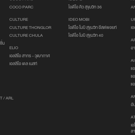
COCO PARC
ไอดีโอ คิว สุขุมวิท 36
A
CULTURE
IDEO MOBI
U
CULTURE THONGLOR
ไอดีโอ โมบิ สุขุมวิท อีสต์พอยท์
เอ
CULTURE CHULA
ไอดีโอ โมบิ สุขุมวิท 40
A
ั่น
ELIO
อา
เอลลิโอ สาทร - วุฒากาศ
AI
เอลลิโอ เดล เนสท์
แอ
แอ
แอ
A
T / ARL
อั
A
เอ
ลา