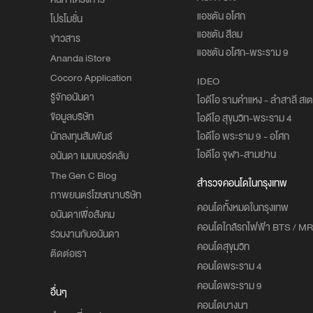
แอชตัน อโศก
โปรโมชั่น
แอชตัน สีลม
ข่าวสาร
แอชตัน อโศก-พระราม 9
Ananda iStore
Cocoro Application
IDEO
รู้จักอนันดา
ไอดีโอ รามคำแหง - ลำสาลี สเตช
ข้อมูลบริษัท
ไอดีโอ สุขุมวิท-พระราม 4
นักลงทุนสัมพันธ์
ไอดีโอ พระราม 9 - อโศก
ไอดีโอ จุฬา-สามย่าน
อนันดา เมมเบอร์คลับ
The Gen C Blog
สำรวจคอนโดในกรุงเทพ
ภาพยนตร์โฆษณาบริษัท
คอนโดทั้งหมดในกรุงเทพ
อนันดาเพื่อสังคม
คอนโดใกล้รถไฟฟ้า BTS / MR
ร่วมงานกับอนันดา
คอนโดสุขุมวิท
ติดต่อเรา
คอนโดพระราม 4
คอนโดพระราม 9
อื่นๆ
คอนโดบางนา