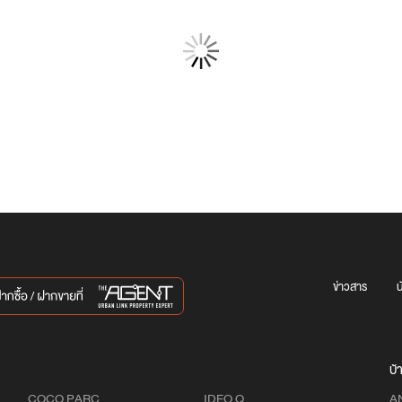
ข่าวสาร
น
บ้
COCO PARC
IDEO Q
A